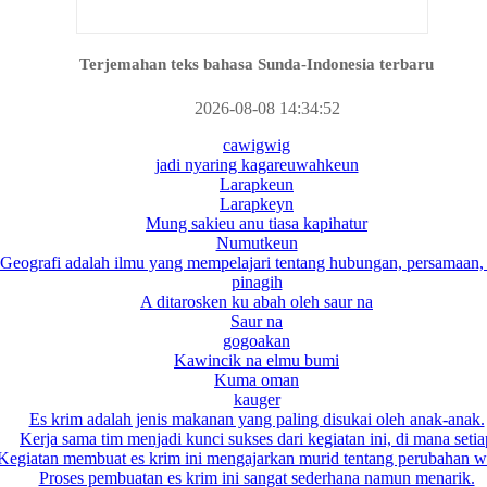
Terjemahan teks bahasa Sunda-Indonesia terbaru
2026-08-08 14:34:52
cawigwig
jadi nyaring kagareuwahkeun
Larapkeun
Larapkeyn
Mung sakieu anu tiasa kapihatur
Numutkeun
Geografi adalah ilmu yang mempelajari tentang hubungan, persamaan,
pinagih
A ditarosken ku abah oleh saur na
Saur na
gogoakan
Kawincik na elmu bumi
Kuma oman
kauger
Es krim adalah jenis makanan yang paling disukai oleh anak-anak.
Kerja sama tim menjadi kunci sukses dari kegiatan ini, di mana setia
Kegiatan membuat es krim ini mengajarkan murid tentang perubahan 
Proses pembuatan es krim ini sangat sederhana namun menarik.