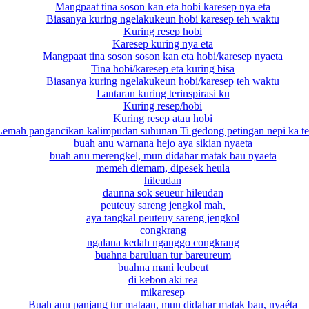
Mangpaat tina soson kan eta hobi karesep nya eta
Biasanya kuring ngelakukeun hobi karesep teh waktu
Kuring resep hobi
Karesep kuring nya eta
Mangpaat tina soson soson kan eta hobi/karesep nyaeta
Tina hobi/karesep eta kuring bisa
Biasanya kuring ngelakukeun hobi/karesep teh waktu
Lantaran kuring terinspirasi ku
Kuring resep/hobi
Kuring resep atau hobi
Lemah pangancikan kalimpudan suhunan Ti gedong petingan nepi ka t
buah anu warnana hejo aya sikian nyaeta
buah anu merengkel, mun didahar matak bau nyaeta
memeh diemam, dipesek heula
hileudan
daunna sok seueur hileudan
peuteuy sareng jengkol mah,
aya tangkal peuteuy sareng jengkol
congkrang
ngalana kedah nganggo congkrang
buahna baruluan tur bareureum
buahna mani leubeut
di kebon aki rea
mikaresep
Buah anu panjang tur mataan, mun didahar matak bau, nyaéta