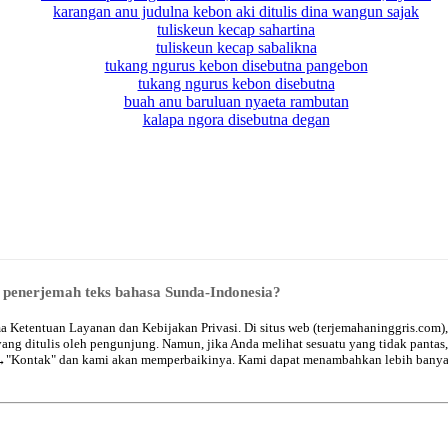
karangan anu judulna kebon aki ditulis dina wangun sajak
tuliskeun kecap sahartina
tuliskeun kecap sabalikna
tukang ngurus kebon disebutna pangebon
tukang ngurus kebon disebutna
buah anu baruluan nyaeta rambutan
kalapa ngora disebutna degan
penerjemah teks bahasa Sunda-Indonesia?
Ketentuan Layanan dan Kebijakan Privasi. Di situs web (terjemahaninggris.com),
ang ditulis oleh pengunjung. Namun, jika Anda melihat sesuatu yang tidak pantas
 →
"Kontak"
dan kami akan memperbaikinya. Kami dapat menambahkan lebih banyak 