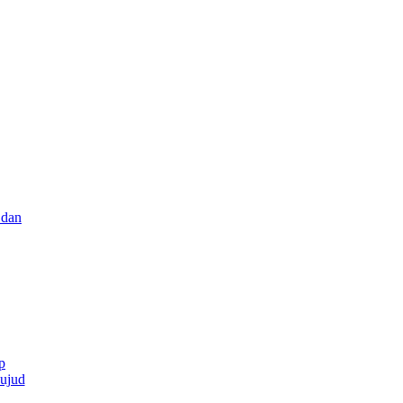
 dan
p
wujud